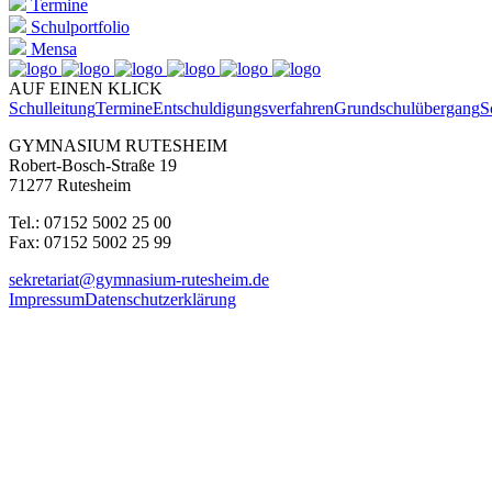
Termine
Schulportfolio
Mensa
AUF EINEN KLICK
Schulleitung
Termine
Entschuldigungsverfahren
Grundschulübergang
S
GYMNASIUM RUTESHEIM
Robert-Bosch-Straße 19
71277 Rutesheim
Tel.: 07152 5002 25 00
Fax: 07152 5002 25 99
sekretariat@gymnasium-rutesheim.de
Impressum
Datenschutzerklärung