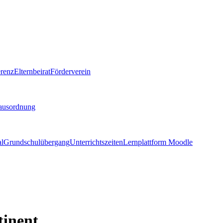
renz
Elternbeirat
Förderverein
ausordnung
al
Grundschulübergang
Unterrichtszeiten
Lernplattform Moodle
tinent