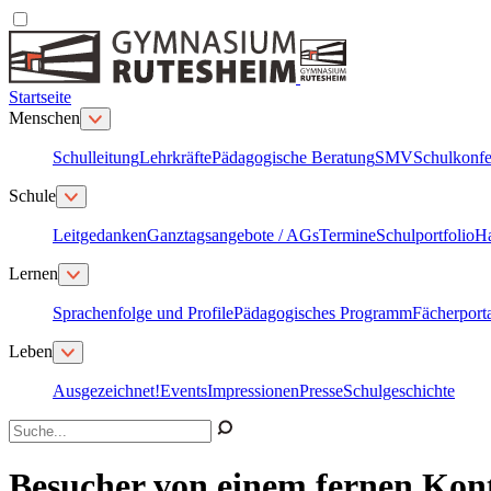
Startseite
Menschen
Schulleitung
Lehrkräfte
Pädagogische Beratung
SMV
Schulkonfe
Schule
Leitgedanken
Ganztagsangebote / AGs
Termine
Schulportfolio
H
Lernen
Sprachenfolge und Profile
Pädagogisches Programm
Fächerport
Leben
Ausgezeichnet!
Events
Impressionen
Presse
Schulgeschichte
Besucher von einem fernen Kon