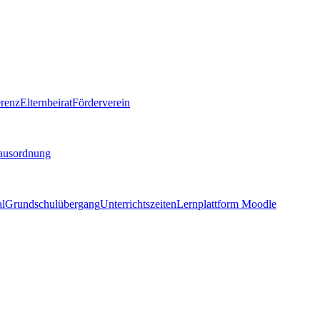
renz
Elternbeirat
Förderverein
ausordnung
al
Grundschulübergang
Unterrichtszeiten
Lernplattform Moodle