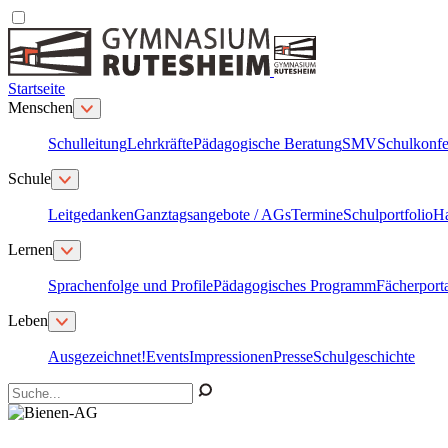
Startseite
Menschen
Schulleitung
Lehrkräfte
Pädagogische Beratung
SMV
Schulkonfe
Schule
Leitgedanken
Ganztagsangebote / AGs
Termine
Schulportfolio
H
Lernen
Sprachenfolge und Profile
Pädagogisches Programm
Fächerport
Leben
Ausgezeichnet!
Events
Impressionen
Presse
Schulgeschichte