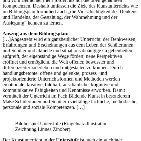
und vom Betrachter mehr fordert als nur die oben genannten
Kompetenzen. Deshalb umfassen die Ziele des Kunstunterrichts wie
im Bildungsplan formuliert auch „die Vielschichtigkeit des Denkens
und Handelns, der Gestaltung, der Wahrnehmung und der
Auslegung“ kennen zu lernen.
Auszug aus dem Bildungsplan:
[…]Angestrebt wird ein ganzheitlicher Unterricht, der Denkweisen,
Erfahrungen und Erscheinungen aus dem Leben der Schülerinnen
und Schüler und aktuelle und situationsabhängige Gegebenheiten
aufgreift, der eigenständige Wege fördert, neue Perspektiven
eröffnet und ermöglicht, die Welt offener, bewusster und
differenzierter zu erleben und mitgestalten zu können. Durch
handlungsbetonte, offene und gelenkte, prozess- und
projektorientierte Unterrichtsformen und Methoden werden
emotionale, kreative, bildhaft- anschauliche, kognitive und
kommunikative Fähigkeiten und Kenntnisse erworben. Damit
vermittelt der Unterricht im Fach Bildende Kunst in besonderem
Maße Schülerinnen und Schülern vielfältige fachliche, methodische,
personale und soziale Kompetenzen. […]
Bildbeispiel Unterstufe (Ringelnatz-Illustration
Zeichnung Linnea Zinober)
Der Kunstunterricht in der
Unterstufe
ist auch ein wichtiger