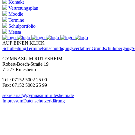
Kontakt
Vertretungsplan
Moodle
Termine
Schulportfolio
Mensa
AUF EINEN KLICK
Schulleitung
Termine
Entschuldigungsverfahren
Grundschulübergang
S
GYMNASIUM RUTESHEIM
Robert-Bosch-Straße 19
71277 Rutesheim
Tel.: 07152 5002 25 00
Fax: 07152 5002 25 99
sekretariat@gymnasium-rutesheim.de
Impressum
Datenschutzerklärung