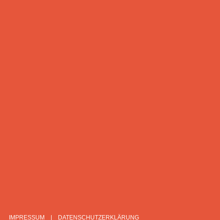
Schulleitung
Termine
Entschuldigungsverfahren
Grundschulübergang
Schulportfolio
Moodle
GYMNASIUM RUTESHEIM
Robert-Bosch-Straße 19
71277 Rutesheim
Tel.: 07152 5002 25 00
Fax: 07152 5002 25 99
sekretariat@gymnasium-rutesheim.de
IMPRESSUM
DATENSCHUTZERKLÄRUNG