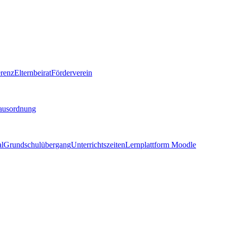
renz
Elternbeirat
Förderverein
ausordnung
al
Grundschulübergang
Unterrichtszeiten
Lernplattform Moodle