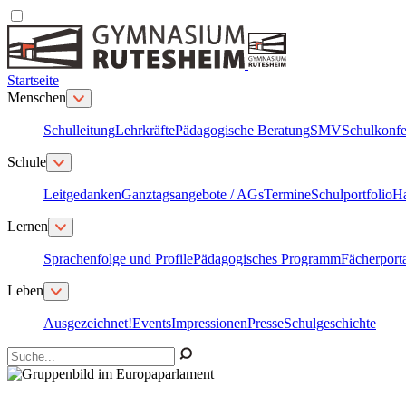
Startseite
Menschen
Schulleitung
Lehrkräfte
Pädagogische Beratung
SMV
Schulkonfe
Schule
Leitgedanken
Ganztagsangebote / AGs
Termine
Schulportfolio
H
Lernen
Sprachenfolge und Profile
Pädagogisches Programm
Fächerport
Leben
Ausgezeichnet!
Events
Impressionen
Presse
Schulgeschichte