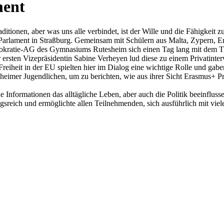
ment
ditionen, aber was uns alle verbindet, ist der Wille und die Fähigkeit 
lament in Straßburg. Gemeinsam mit Schülern aus Malta, Zypern, E
okratie-AG des Gymnasiums Rutesheim sich einen Tag lang mit dem The
 ersten Vizepräsidentin Sabine Verheyen lud diese zu einem Privatint
eiheit in der EU spielten hier im Dialog eine wichtige Rolle und gab
esheimer Jugendlichen, um zu berichten, wie aus ihrer Sicht Erasmus+
 Informationen das alltägliche Leben, aber auch die Politik beeinflusse
ch und ermöglichte allen Teilnehmenden, sich ausführlich mit viele