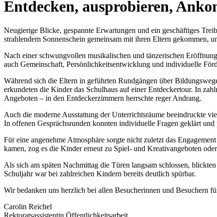
Entdecken, ausprobieren, Anko
Neugierige Blicke, gespannte Erwartungen und ein geschäftiges Treib
strahlendem Sonnenschein gemeinsam mit ihren Eltern gekommen, um
Nach einer schwungvollen musikalischen und tänzerischen Eröffnung 
auch Gemeinschaft, Persönlichkeitsentwicklung und individuelle För
Während sich die Eltern in geführten Rundgängen über Bildungswege
erkundeten die Kinder das Schulhaus auf einer Entdeckertour. In zahl
Angeboten – in den Entdeckerzimmern herrschte reger Andrang.
Auch die moderne Ausstattung der Unterrichtsräume beeindruckte viele
In offenen Gesprächsrunden konnten individuelle Fragen geklärt und
Für eine angenehme Atmosphäre sorgte nicht zuletzt das Engagement 
kamen, zog es die Kinder erneut zu Spiel- und Kreativangeboten ode
Als sich am späten Nachmittag die Türen langsam schlossen, blickte
Schuljahr war bei zahlreichen Kindern bereits deutlich spürbar.
Wir bedanken uns herzlich bei allen Besucherinnen und Besuchern für
Carolin Reichel
Rektoratsassistentin Öffentlichkeitsarbeit