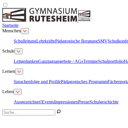
Startseite
Menschen
Schulleitung
Lehrkräfte
Pädagogische Beratung
SMV
Schulkonfe
Schule
Leitgedanken
Ganztagsangebote / AGs
Termine
Schulportfolio
H
Lernen
Sprachenfolge und Profile
Pädagogisches Programm
Fächerport
Leben
Ausgezeichnet!
Events
Impressionen
Presse
Schulgeschichte