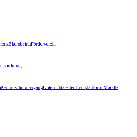
renz
Elternbeirat
Förderverein
ausordnung
al
Grundschulübergang
Unterrichtszeiten
Lernplattform Moodle