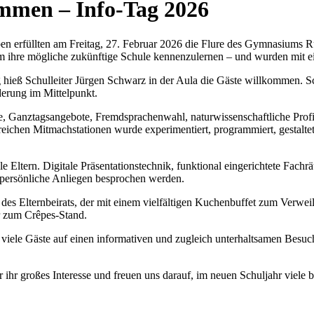
mmen – Info-Tag 2026
en erfüllten am Freitag, 27. Februar 2026 die Flure des Gymnasiums Ru
 ihre mögliche zukünftige Schule kennenzulernen – und wurden mit e
hieß Schulleiter Jürgen Schwarz in der Aula die Gäste willkommen. Sc
derung im Mittelpunkt.
, Ganztagsangebote, Fremdsprachenwahl, naturwissenschaftliche Profi
reichen Mitmachstationen wurde experimentiert, programmiert, gestaltet
 Eltern. Digitale Präsentationstechnik, funktional eingerichtete Fach
 persönliche Anliegen besprochen werden.
des Elternbeirats, der mit einem vielfältigen Kuchenbuffet zum Verwe
r zum Crêpes-Stand.
n viele Gäste auf einen informativen und zugleich unterhaltsamen Bes
 ihr großes Interesse und freuen uns darauf, im neuen Schuljahr viele