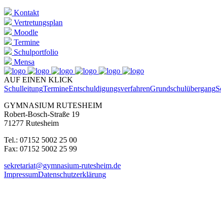
Kontakt
Vertretungsplan
Moodle
Termine
Schulportfolio
Mensa
AUF EINEN KLICK
Schulleitung
Termine
Entschuldigungsverfahren
Grundschulübergang
S
GYMNASIUM RUTESHEIM
Robert-Bosch-Straße 19
71277 Rutesheim
Tel.: 07152 5002 25 00
Fax: 07152 5002 25 99
sekretariat@gymnasium-rutesheim.de
Impressum
Datenschutzerklärung