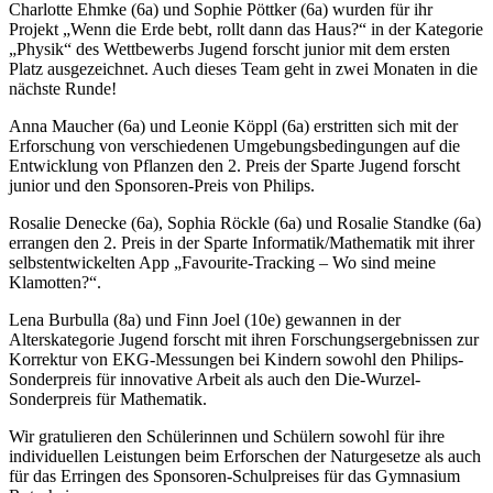
Charlotte Ehmke (6a) und Sophie Pöttker (6a) wurden für ihr
Projekt „Wenn die Erde bebt, rollt dann das Haus?“ in der Kategorie
„Physik“ des Wettbewerbs Jugend forscht junior mit dem ersten
Platz ausgezeichnet. Auch dieses Team geht in zwei Monaten in die
nächste Runde!
Anna Maucher (6a) und Leonie Köppl (6a) erstritten sich mit der
Erforschung von verschiedenen Umgebungsbedingungen auf die
Entwicklung von Pflanzen den 2. Preis der Sparte Jugend forscht
junior und den Sponsoren-Preis von Philips.
Rosalie Denecke (6a), Sophia Röckle (6a) und Rosalie Standke (6a)
errangen den 2. Preis in der Sparte Informatik/Mathematik mit ihrer
selbstentwickelten App „Favourite-Tracking – Wo sind meine
Klamotten?“.
Lena Burbulla (8a) und Finn Joel (10e) gewannen in der
Alterskategorie Jugend forscht mit ihren Forschungsergebnissen zur
Korrektur von EKG-Messungen bei Kindern sowohl den Philips-
Sonderpreis für innovative Arbeit als auch den Die-Wurzel-
Sonderpreis für Mathematik.
Wir gratulieren den Schülerinnen und Schülern sowohl für ihre
individuellen Leistungen beim Erforschen der Naturgesetze als auch
für das Erringen des Sponsoren-Schulpreises für das Gymnasium