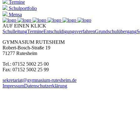
Termine
Schulportfolio
Mensa
AUF EINEN KLICK
Schulleitung
Termine
Entschuldigungsverfahren
Grundschulübergang
S
GYMNASIUM RUTESHEIM
Robert-Bosch-Straße 19
71277 Rutesheim
Tel.: 07152 5002 25 00
Fax: 07152 5002 25 99
sekretariat@gymnasium-rutesheim.de
Impressum
Datenschutzerklärung