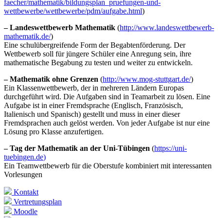
faecher/mathematik/bildungsplan_pruefungen-und-
wettbewerbe/wettbewerbe/pdm/aufgabe.html
)
– Landeswettbewerb Mathematik
(
http://www.landeswettbewerb-
mathematik.de/
)
Eine schulübergreifende Form der Begabtenförderung. Der
Wettbewerb soll für jüngere Schüler eine Anregung sein, ihre
mathematische Begabung zu testen und weiter zu entwickeln.
– Mathematik ohne Grenzen
(
http://www.mog-stuttgart.de/
)
Ein Klassenwettbewerb, der in mehreren Ländern Europas
durchgeführt wird. Die Aufgaben sind in Teamarbeit zu lösen. Eine
Aufgabe ist in einer Fremdsprache (Englisch, Französisch,
Italienisch und Spanisch) gestellt und muss in einer dieser
Fremdsprachen auch gelöst werden. Von jeder Aufgabe ist nur eine
Lösung pro Klasse anzufertigen.
– Tag der Mathematik an der Uni-Tübingen
(
https://uni-
tuebingen.de
)
Ein Teamwettbewerb für die Oberstufe kombiniert mit interessanten
Vorlesungen
Kontakt
Vertretungsplan
Moodle