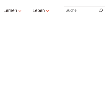
Lernen
Leben