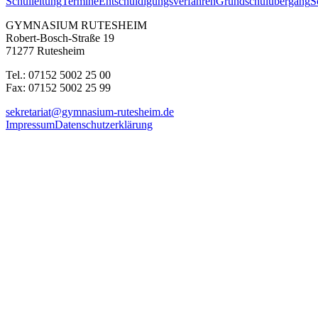
Schulleitung
Termine
Entschuldigungsverfahren
Grundschulübergang
S
GYMNASIUM RUTESHEIM
Robert-Bosch-Straße 19
71277 Rutesheim
Tel.: 07152 5002 25 00
Fax: 07152 5002 25 99
sekretariat@gymnasium-rutesheim.de
Impressum
Datenschutzerklärung