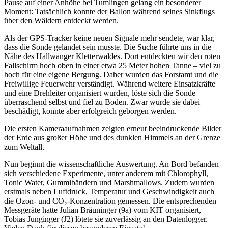
Pause auf einer Anhöhe bei Tumlingen gelang ein besonderer
Moment: Tatsächlich konnte der Ballon während seines Sinkflugs
über den Wäldern entdeckt werden.
Als der GPS-Tracker keine neuen Signale mehr sendete, war klar,
dass die Sonde gelandet sein musste. Die Suche führte uns in die
Nähe des Hallwanger Kletterwaldes. Dort entdeckten wir den roten
Fallschirm hoch oben in einer etwa 25 Meter hohen Tanne – viel zu
hoch für eine eigene Bergung. Daher wurden das Forstamt und die
Freiwillige Feuerwehr verständigt. Während weitere Einsatzkräfte
und eine Drehleiter organisiert wurden, löste sich die Sonde
überraschend selbst und fiel zu Boden. Zwar wurde sie dabei
beschädigt, konnte aber erfolgreich geborgen werden.
Die ersten Kameraaufnahmen zeigten erneut beeindruckende Bilder
der Erde aus großer Höhe und des dunklen Himmels an der Grenze
zum Weltall.
Nun beginnt die wissenschaftliche Auswertung. An Bord befanden
sich verschiedene Experimente, unter anderem mit Chlorophyll,
Tonic Water, Gummibändern und Marshmallows. Zudem wurden
erstmals neben Luftdruck, Temperatur und Geschwindigkeit auch
die Ozon- und CO₂-Konzentration gemessen. Die entsprechenden
Messgeräte hatte Julian Bräuninger (9a) vom KIT organisiert,
Tobias Junginger (J2) lötete sie zuverlässig an den Datenlogger.