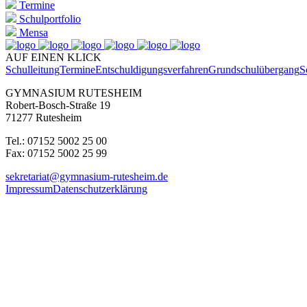
Termine
Schulportfolio
Mensa
AUF EINEN KLICK
Schulleitung
Termine
Entschuldigungsverfahren
Grundschulübergang
S
GYMNASIUM RUTESHEIM
Robert-Bosch-Straße 19
71277 Rutesheim
Tel.: 07152 5002 25 00
Fax: 07152 5002 25 99
sekretariat@gymnasium-rutesheim.de
Impressum
Datenschutzerklärung