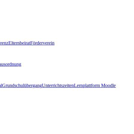
renz
Elternbeirat
Förderverein
ausordnung
al
Grundschulübergang
Unterrichtszeiten
Lernplattform Moodle