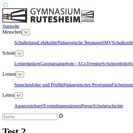
Startseite
Menschen
Schulleitung
Lehrkräfte
Pädagogische Beratung
SMV
Schulkonfe
Schule
Leitgedanken
Ganztagsangebote / AGs
Termine
Schulportfolio
H
Lernen
Sprachenfolge und Profile
Pädagogisches Programm
Fächerport
Leben
Ausgezeichnet!
Events
Impressionen
Presse
Schulgeschichte
Test 2